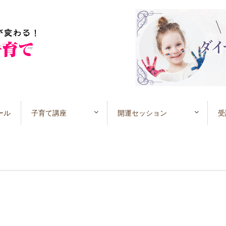
ール
子育て講座
開運セッション
受