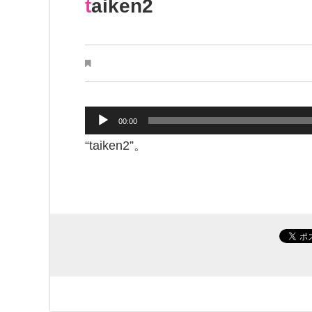
taiken2
音
00:00
声
“taiken2”。
プ
レ
ー
ヤ
ー