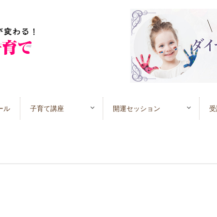
ール
子育て講座
開運セッション
受