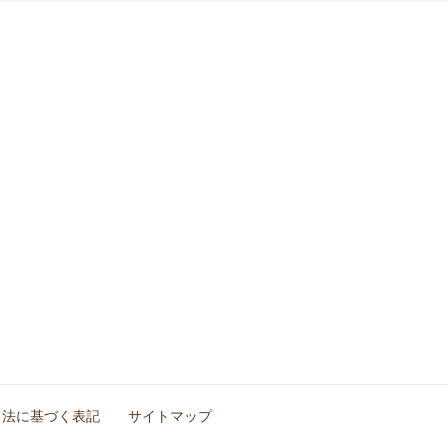
上
下
矢
印
キ
ー
を
使
っ
て
く
だ
さ
引法に基づく表記
サイトマップ
い。