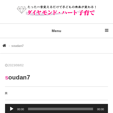
Menu
soudan7
2023/08/02
soudan7
音
00:00
00:00