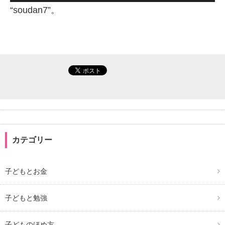
声
“soudan7”。
プ
レ
ー
ヤ
ー
カテゴリー
子どもとお金
子どもと勉強
子どものほめ方