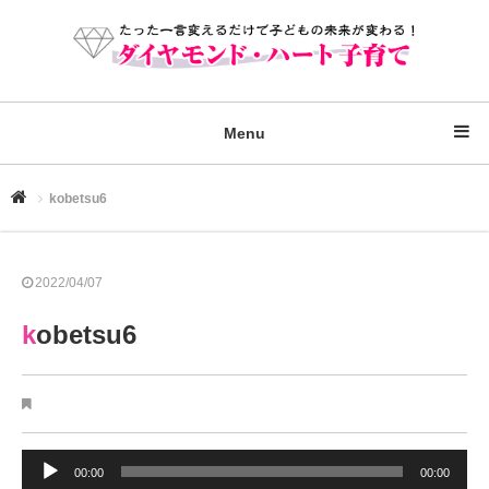
Menu
kobetsu6
2022/04/07
kobetsu6
音
00:00
00:00