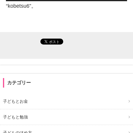
声
“kobetsu6”。
プ
レ
ー
ヤ
ー
カテゴリー
子どもとお金
子どもと勉強
子どものほめ方