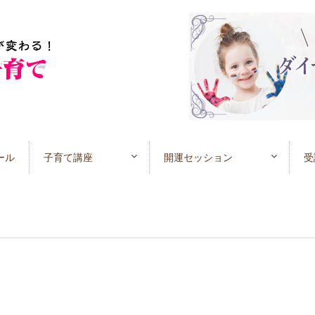
ール
子育て講座
開運セッション
受